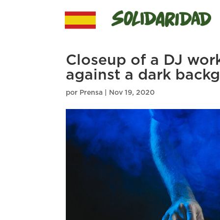
Closeup of a DJ work
against a dark backg
por
Prensa
|
Nov 19, 2020