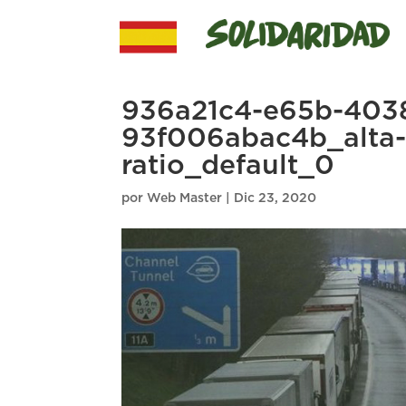
936a21c4-e65b-403
93f006abac4b_alta-l
ratio_default_0
por
Web Master
|
Dic 23, 2020