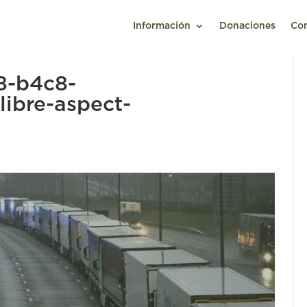
Información
Donaciones
Co
8-b4c8-
ibre-aspect-